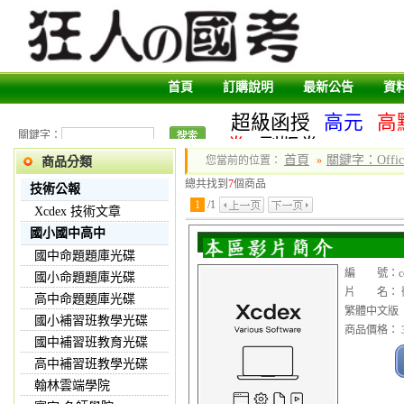
首頁
訂購說明
最新公告
資
超級函授
高元
高
關鍵字：
卷
副版卷
首頁
關鍵字：Office
您當前的位置：
»
商品分類
總共找到
7
個商品
技術公報
1
/
1
Xcdex 技術文章
國小國中高中
國中命題題庫光碟
編 號：cop1
國小命題題庫光碟
片 名： 微軟 O
高中命題題庫光碟
繁體中文版
國小補習班教學光碟
商品價格： 3
國中補習班教育光碟
高中補習班教學光碟
翰林雲端學院