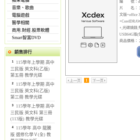
蘋果電腦
編 號：dbt2
音樂、歌曲
片 名： Xcd
文版+offic
電腦遊戲
+CorelD
醫學相關
+,光碟燒錄
商用.財經.股票軟體
USB64G版
Smart智富DVD
商品價格： 2
銷售排行
1
115學年上學期 高中
三民版 英文科(乙版)
第五冊 教學光碟
1
2
115學年上學期 高中
三民版 英文科(乙版)
第三冊 教學光碟
3
115學年上學期 高中
三民版 英文科 第三冊
(113版) 教學光碟
4
115學年 高中 龍騰
版 選修化學Ⅴ(全) 教