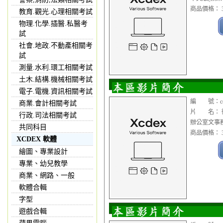
商品價格： 3
教育.觀光.心理相關考試
物理.化學.插醫.私醫考
試
社會.地政.不動產相關考
試
測量.水利.環工相關考試
土木.結構.機械相關考試
電子.電機.資訊相關考試
編 號：cop1
商業.會計相關考試
片 名： 微軟 Of
行政.司法相關考試
辦公室文事
共同科目
商品價格： 3
XCDEX 軟體
繪圖、專業設計
專業、幼兒教學
商業、網路、一般
軟體合輯
字型
遊戲合輯