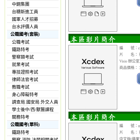
中鋼集團
台糖新進工員
國軍人才招募
台水評價人員
公職國考(套裝)
公職考試
編 號：cop1
鐵路特考
片 名： 微軟 Of
警察類考試
Visio 辦
就業考試
商品價格： 3
專技證照考試
律師法官考試
教職考試
身心障礙特考
調查局.國安局.外交人員
學士後中/西/獸醫課程
關務特考
公職國考(單科)
編 號：mac
鐵路特考
片 名： 微軟 
中文版(蘋果
警察,消防,法類相關考試