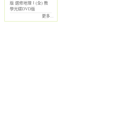
版 選修地理Ⅰ(全) 教
學光碟DVD版
更多...