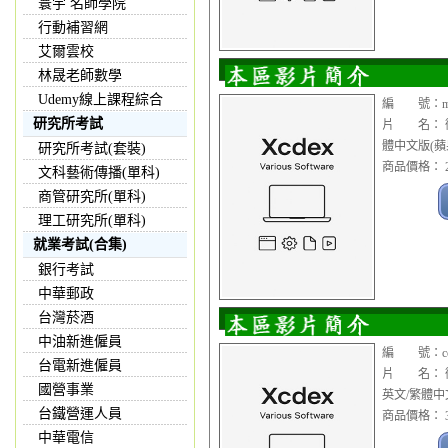
寰宇 名師學院
行動補習網
艾爾雲校
林晟老師數學
Udemy線上課程綜合
編 號：mac
研究所考試
片 名： 微軟 
體中文版(蘋
研究所考試(套裝)
商品價格： 2
文科藝術傳播(單科)
商管研究所(單科)
理工研究所(單科)
就業考試(合集)
銀行考試
中華郵政
台灣菸酒
中油新進僱員
編 號：cop1
台電新進僱員
片 名： 微軟 O
國營事業
英文/繁體中
台鐵營運人員
商品價格： 3
中華電信